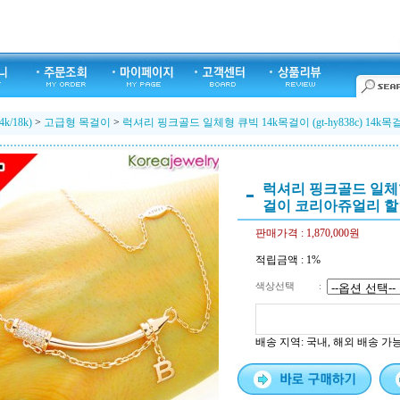
k/18k)
>
고급형 목걸이
>
럭셔리 핑크골드 일체형 큐빅 14k목걸이 (gt-hy838c) 1
럭셔리 핑크골드 일체형 큐
걸이 코리아쥬얼리 
판매가격 :
1,870,000원
적립금액 :
1%
색상선택
:
배송 지역
: 국내, 해외 배송 가