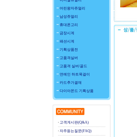
이니셜쥬얼리
어린왕자쥬얼리
남성쥬얼리
휴대폰고리
금장시계
패션시계
기획상품전
고품격실버
고품격 실버/골드
연예인 하트목걸이
카드추가결재
다이아몬드 기획상품
고객게시판(Q&A)
자주듣는질문(FAQ)