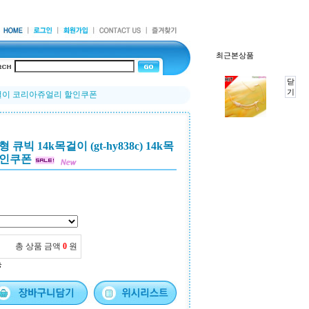
최근본상품
닫
기
4k목걸이 코리아쥬얼리 할인쿠폰
빅 14k목걸이 (gt-hy838c) 14k목
할인쿠폰
총 상품 금액
0
원
능