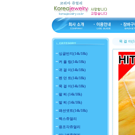
목 걸 이(14
싱글반지(14k/18k)
커 플 링(14k/18k)
귀 걸 이(14k/18k)
펜 던 트(14k/18k)
목 걸 이(14k/18k)
팔 찌 (14k/18k)
발 찌 (14k/18k)
패션셋트(14k/18k)
렉스쥬얼리
용조각쥬얼리