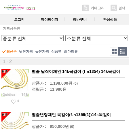
카테고리
검색
로그인
마이페이지
장바구니
관심상품
기획상품전
최신순
낮은가격
높은가격
상품명
최다리뷰
1 - 2
뱀줄 납작이체인 14k목걸이 (f-n1354) 14k목걸이
상품가 :
1,198,000원
(0)
적립금 :
11,980원
0
뱀줄변형체인 목걸이(f-n1359(1))14k목걸이
상품가 :
950,000원
(0)