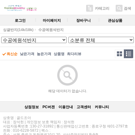
카테고리
검색
로그인
마이페이지
장바구니
관심상품
싱글반지(14k/18k)
수공예원석반지
최신순
낮은가격
높은가격
상품명
최다리뷰
해당 데이터가 없습니다.
상점정보
PC버젼
이용안내
고객센터
커뮤니티
상호명 : 골드조아
대표 : 장석헌 | 개인정보 보호 책임자 : 장석헌
사업자등록번호 :130-27-31892 | 통신판매업신고번호 : 종로구청 제01-2797호
전화 : 010-6228-5872 | 팩스 :
주소 : 서울 종로구 돈화문로10길 20 , 삼삼쥬얼리빌딩 B-9호